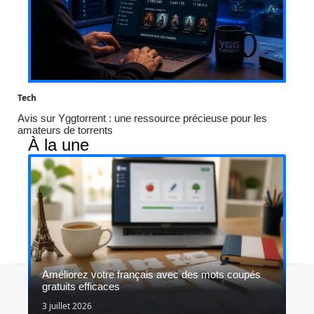
Tech
Avis sur Yggtorrent : une ressource précieuse pour les
amateurs de torrents
À la une
Améliorez votre français avec des mots coupés
Contact
Mentions légales
Sitemap
gratuits efficaces
© 2026 | coolgame.fr
3 juillet 2026