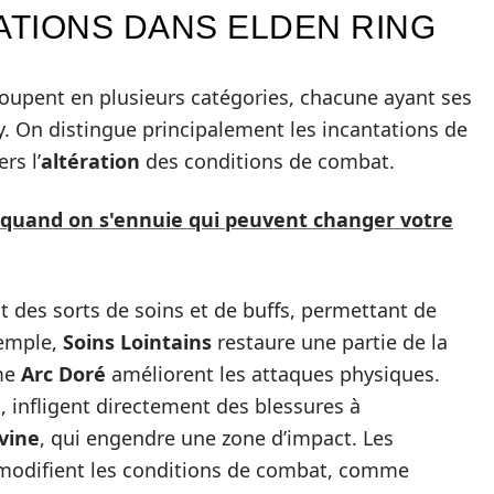
ATIONS DANS ELDEN RING
roupent en plusieurs catégories, chacune ayant ses
ay. On distingue principalement les incantations de
rs l’
altération
des conditions de combat.
e quand on s'ennuie qui peuvent changer votre
 des sorts de soins et de buffs, permettant de
xemple,
Soins Lointains
restaure une partie de la
mme
Arc Doré
améliorent les attaques physiques.
, infligent directement des blessures à
vine
, qui engendre une zone d’impact. Les
i modifient les conditions de combat, comme