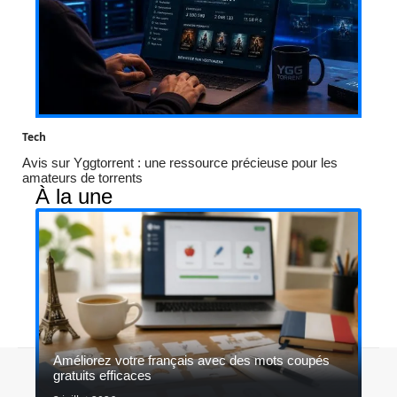
Tech
Avis sur Yggtorrent : une ressource précieuse pour les
amateurs de torrents
À la une
Améliorez votre français avec des mots coupés
Contact
Mentions légales
Sitemap
gratuits efficaces