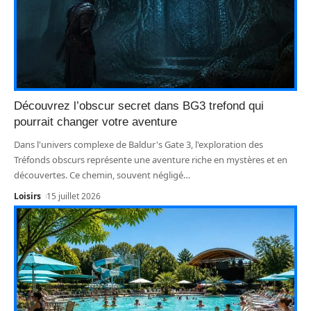
Découvrez l’obscur secret dans BG3 trefond qui
pourrait changer votre aventure
Dans l'univers complexe de Baldur's Gate 3, l'exploration des
Tréfonds obscurs représente une aventure riche en mystères et en
découvertes. Ce chemin, souvent négligé
…
Loisirs
15 juillet 2026